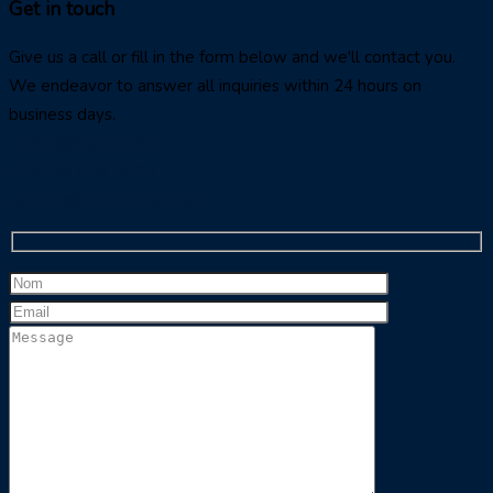
Get in touch
Give us a call or fill in the form below and we'll contact you.
We endeavor to answer all inquiries within 24 hours on
business days.
+237 680 51 23 23
+237 233 43 74 05
contact@rbs-holdings.com