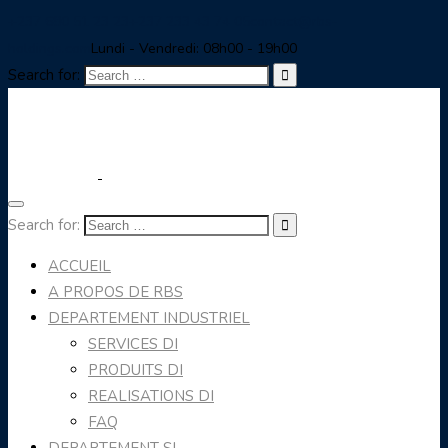
+237 680 51 23 23
+237 233 43 74 05
contact@rbs-
holdings.com
Lundi - Vendredi: 08h00 - 19h00
Search for:
Search for:
ACCUEIL
A PROPOS DE RBS
DEPARTEMENT INDUSTRIEL
SERVICES DI
PRODUITS DI
REALISATIONS DI
FAQ