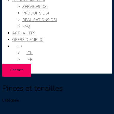
DEPARTEMENT SI
SERVICES DSI
PRODUITS DSI
REALISATIONS DSI
FAQ
ACTUALITES
OFFRE D’EMPLOI
FR
EN
FR
Contact
Pinces et tenailles
Catégorie :
OUTILLAGE INDUSTRIEL